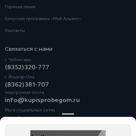
Горячая линия
Бонусная программа
«Мой Альянс»
Контакты
Связаться с нами
г. Чебоксары
(8352)320-777
г. Йошкар-Ола
(8362)381-707
электронная почта
info@kupisprobegom.ru
Мы в социальных сетях