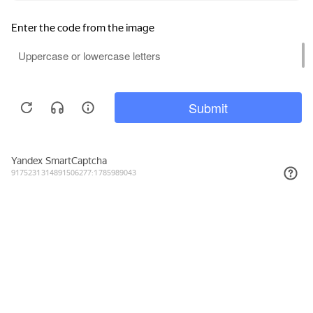
Обмен автомобиля с доплатой
Комиссионная продажа
Корпоративным клиентам
Страхование
Кредитование
Лизинг
Сделка через автосалон
Сравнение
Поиски
Избранное
Войти
Помощь при оформлении
Для улучшения работы сайта и его взаимодействия с
пользователями мы используем файлы cookie.
Автомобили в продаже
Продолжая работу с сайтом, вы разрешаете
Покупайте онлайн
использование cookie-файлов. Вы можете отключить
файлы cookie в настройках вашего браузера.
Правовая информация