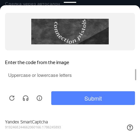
Сделка через автосалон
Помощь при оформлении
Автомобили в продаже
Покупайте онлайн
Правовая информация
Оплата и возврат
Сообщить об ошибке
© 2026
Группа компаний «Альянс-
Авто»
Все права защищены.
Сравнение
Поиски
Избранное
Войти