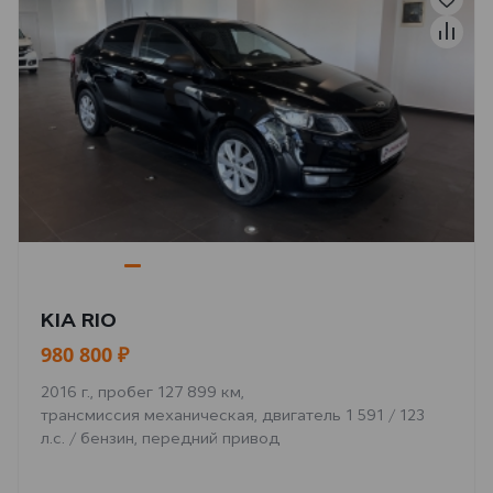
KIA RIO
980 800 ₽
2016 г., пробег 127 899 км,
трансмиссия механическая, двигатель 1 591 / 123
л.с. / бензин, передний привод