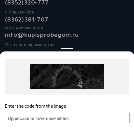
(8352)320-777
г. Йошкар-Ола
(8362)381-707
электронная почта
info@kupisprobegom.ru
Мы в социальных сетях
Юридические лица ООО
«Альянс-АвтоМаркет»
(Фактический адрес: Чувашская Республика, Чебоксарский
район, Синьяльское сельское поселение, д. Пихтулино, ул.
Автомобилистов, д. 1; Телефон:
+7 (8352) 32-07-77
; ИНН:
2116004833; ОГРН: 1212100006436),
ООО «Рейн Моторс»
(Фактический адрес: Республика Марий Эл,г. Йошкар-Ола,
Кокшайский проезд, д. 55; Телефон:
+7 (8362) 38-10-10 ИНН:
2130126625; ОГРН: 1132130013355) ведут деятельность на
территории РФ в соответствии с законодательством РФ.
Реализуемые товары доступны к получению на территории
РФ. Обращаем ваше внимание на то, что данный Интернет-
сайт носит исключительно информационный характер и ни
при каких условиях не является публичной офертой,