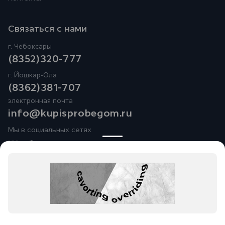
Связаться с нами
г. Чебоксары
(8352)320-777
г. Йошкар-Ола
(8362)381-707
электронная почта
info@kupisprobegom.ru
Мы в социальных сетях
Юридические лица ООО
«Альянс-АвтоМаркет»
(Фактический адрес: Чувашская Республика, Чебоксарский
район, Синьяльское сельское поселение, д. Пихтулино, ул.
Автомобилистов, д. 1; Телефон:
+7 (8352) 32-07-77
; ИНН:
2116004833; ОГРН: 1212100006436),
ООО «Рейн Моторс»
(Фактический адрес: Республика Марий Эл,г. Йошкар-Ола,