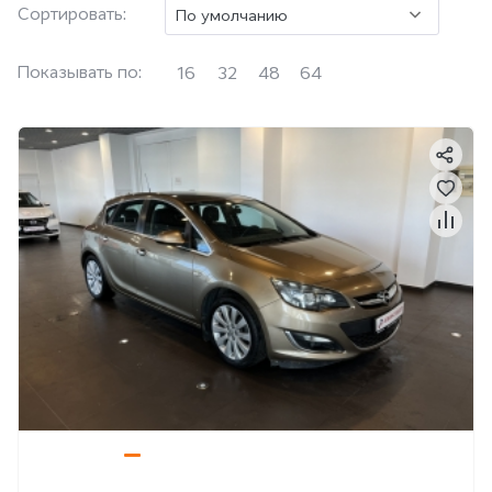
Сортировать:
По умолчанию
Показывать по:
16
32
48
64