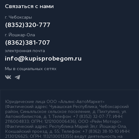
Связаться с нами
г. Чебоксары
(8352)320-777
г. Йошкар-Ола
(8362)381-707
электронная почта
info@kupisprobegom.ru
Мы в социальных сетях
Юридические лица ООО
«Альянс-АвтоМаркет»
(Фактический адрес: Чувашская Республика, Чебоксарский
район, Синьяльское сельское поселение, д. Пихтулино, ул.
Автомобилистов, д. 1; Телефон:
+7 (8352) 32-07-77
; ИНН:
2116004833; ОГРН: 1212100006436),
ООО «Рейн Моторс»
(Фактический адрес: Республика Марий Эл,г. Йошкар-Ола,
Кокшайский проезд, д. 55; Телефон:
+7 (8362) 38-10-10 ИНН:
2130126625; ОГРН: 1132130013355) ведут деятельность на