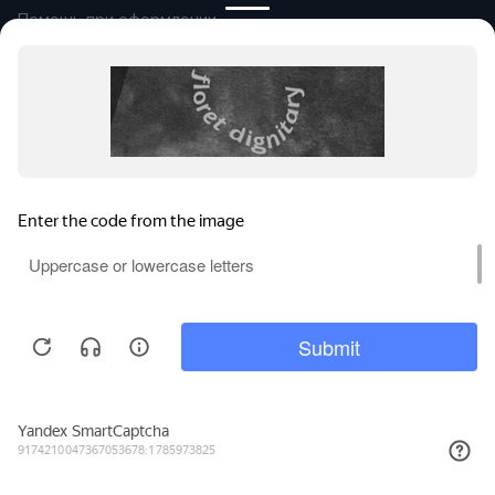
Помощь при оформлении
Автомобили в продаже
Покупайте онлайн
Правовая информация
Оплата и возврат
Сообщить об ошибке
© 2026
Группа компаний «Альянс-
Авто»
Все права защищены.
Сравнение
Поиски
Избранное
Войти