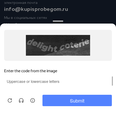
электронная почта
info@kupisprobegom.ru
Мы в социальных сетях
Юридические лица ООО
«Альянс-АвтоМаркет»
(Фактический адрес: Чувашская Республика, Чебоксарский
район, Синьяльское сельское поселение, д. Пихтулино, ул.
Автомобилистов, д. 1; Телефон:
+7 (8352) 32-07-77
; ИНН:
2116004833; ОГРН: 1212100006436),
ООО «Рейн Моторс»
(Фактический адрес: Республика Марий Эл,г. Йошкар-Ола,
Кокшайский проезд, д. 55; Телефон:
+7 (8362) 38-10-10 ИНН:
2130126625; ОГРН: 1132130013355) ведут деятельность на
территории РФ в соответствии с законодательством РФ.
Реализуемые товары доступны к получению на территории
РФ. Обращаем ваше внимание на то, что данный Интернет-
сайт носит исключительно информационный характер и ни
при каких условиях не является публичной офертой,
определяемой положениями Статьи 437 Гражданского
кодекса Российской Федерации. По вопросам покупки авто,
запчастей, сервисного обслуживания стоимости и поставок
— обращайтесь в автосалоны и сервисные центры ГК
«Альянс-Авто»