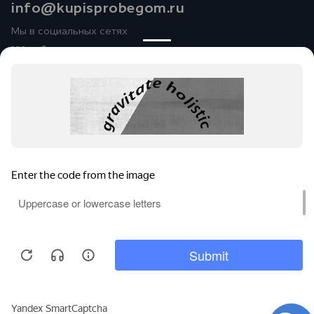
info@kupisprobegom.ru
Мы в социальных сетях
Юридические лица ООО
«Альянс-АвтоМаркет»
(Фактический адрес: Чувашская Республика, Чебоксарский
район, Синьяльское сельское поселение, д. Пихтулино, ул.
Автомобилистов, д. 1; Телефон:
+7 (8352) 32-07-77
; ИНН:
2116004833; ОГРН: 1212100006436),
ООО «Рейн Моторс»
(Фактический адрес: Республика Марий Эл,г. Йошкар-Ола,
Кокшайский проезд, д. 55; Телефон:
+7 (8362) 38-10-10 ИНН:
2130126625; ОГРН: 1132130013355) ведут деятельность на
территории РФ в соответствии с законодательством РФ.
Реализуемые товары доступны к получению на территории
РФ. Обращаем ваше внимание на то, что данный Интернет-
сайт носит исключительно информационный характер и ни
при каких условиях не является публичной офертой,
определяемой положениями Статьи 437 Гражданского
кодекса Российской Федерации. По вопросам покупки авто,
запчастей, сервисного обслуживания стоимости и поставок
— обращайтесь в автосалоны и сервисные центры ГК
«Альянс-Авто»