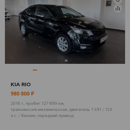
KIA RIO
980 800 ₽
2016 г., пробег 127 899 км,
трансмиссия механическая, двигатель 1 591 / 123
л.с. / бензин, передний привод