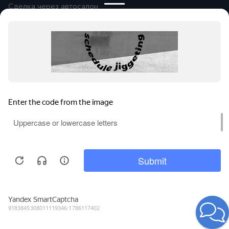
Сделка через автосалон
Помощь при оформлении
Автомобили в продаже
Покупайте онлайн
Правовая информация
Оплата и возврат
Сообщить об ошибке
© 2026
Группа компаний «Альянс-
Авто»
Все права защищены.
Сравнение
Поиски
Избранное
Войти