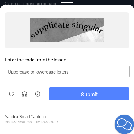
Сделка через автосалон
Помощь при оформлении
Автомобили в продаже
Покупайте онлайн
Правовая информация
Оплата и возврат
Сообщить об ошибке
© 2026
Группа компаний «Альянс-
Авто»
Все права защищены.
Сравнение
Поиски
Избранное
Войти