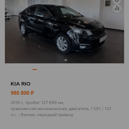
KIA RIO
980 800 ₽
2016 г., пробег 127 899 км,
трансмиссия механическая, двигатель 1 591 / 123
л.с. / бензин, передний привод