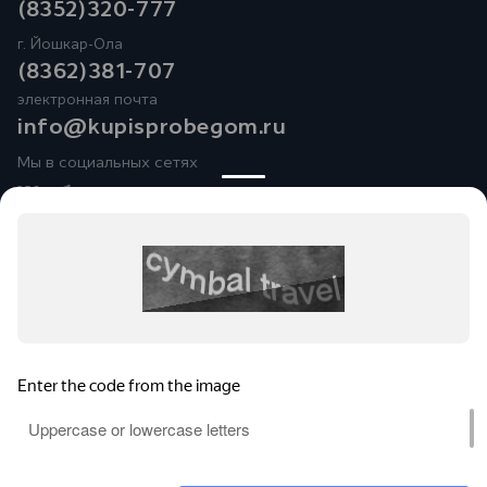
(8352)320-777
г. Йошкар-Ола
(8362)381-707
электронная почта
info@kupisprobegom.ru
Мы в социальных сетях
Юридические лица ООО
«Альянс-АвтоМаркет»
(Фактический адрес: Чувашская Республика, Чебоксарский
район, Синьяльское сельское поселение, д. Пихтулино, ул.
Автомобилистов, д. 1; Телефон:
+7 (8352) 32-07-77
; ИНН:
2116004833; ОГРН: 1212100006436),
ООО «Рейн Моторс»
(Фактический адрес: Республика Марий Эл,г. Йошкар-Ола,
Кокшайский проезд, д. 55; Телефон:
+7 (8362) 38-10-10 ИНН:
2130126625; ОГРН: 1132130013355) ведут деятельность на
территории РФ в соответствии с законодательством РФ.
Реализуемые товары доступны к получению на территории
РФ. Обращаем ваше внимание на то, что данный Интернет-
сайт носит исключительно информационный характер и ни
при каких условиях не является публичной офертой,