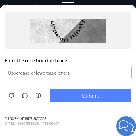
Помощь при оформлении
Автомобили в продаже
Покупайте онлайн
Правовая информация
Оплата и возврат
Сообщить об ошибке
© 2026
Группа компаний «Альянс-
Авто»
Все права защищены.
Сравнение
Поиски
Избранное
Войти