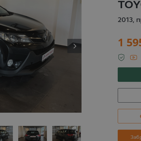
TOY
LIFAN
MAZDA
MERCEDES-
MIT
2013, 
BENZ
 авто
7 авто
13
4 авто
1 59
OPEL
RAVON
RENAULT
S
 авто
1 авто
30 авто
21
UBARU
SUZUKI
TOYOTA
 авто
6 авто
18 авто
2
Заб