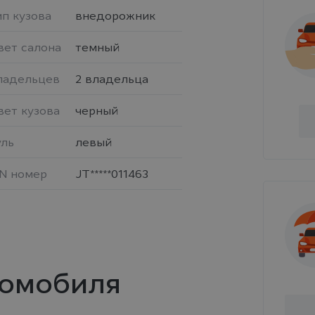
п кузова
внедорожник
вет салона
темный
ладельцев
2 владельца
вет кузова
черный
уль
левый
IN номер
JT*****011463
томобиля