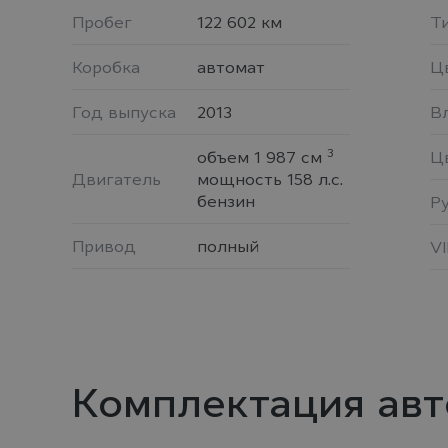
Пробег
122 602 км
Ти
Коробка
автомат
Ц
Год выпуска
2013
В
3
объем 1 987 см
Ц
Двигатель
мощность 158 л.с.
бензин
Р
Привод
полный
V
Комплектация ав