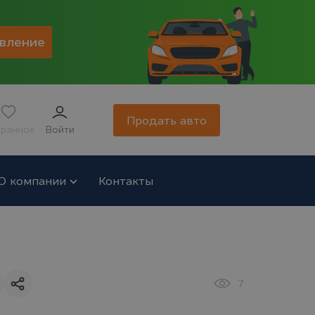
GFENG
FAW
FIAT
 авто
1 авто
1 авто
явление
AVAL
HONDA
HYUNDAI
Продать авто
ранное
Войти
 авто
4 авто
27 авто
О компании
Контакты
ADA
LAND ROVER
LEXUS
0 авто
3 авто
3 авто
7