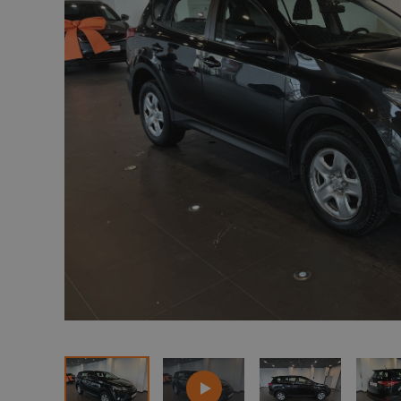
2
3
S
2