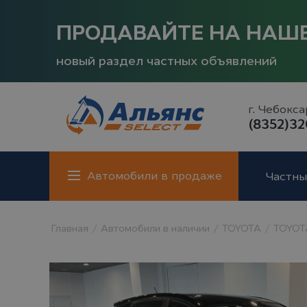
CI
2
ПРОДАВАЙТЕ НА НАШ
новый раздел частных объявлений
г. Чебокс
(8352)32
1
Автомобили в продаже
Частны
J
Главная
Автомобили в наличии
TOYOTA
TOYOTA
3