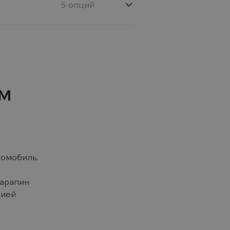
5 опций
м
омобиль.
царапин
рией