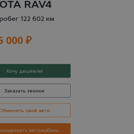
OTA RAV4
SUBISHI
NISSAN
OMODA
пробег 122 602 км
 авто
22 авто
12 авто
5 000 ₽
KODA
SOLARIS
SSANGYONG
Хочу дешевле!
 авто
1 авто
1 авто
Заказать звонок
Обменять свой авто
UAZ
VOLKSWAGEN
XCITE
 авто
32 авто
1 авто
ронировать автомобиль