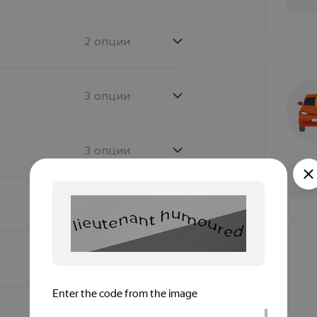
2 опции
3 опции
3 опции
1 опция
9 опций
6 опций