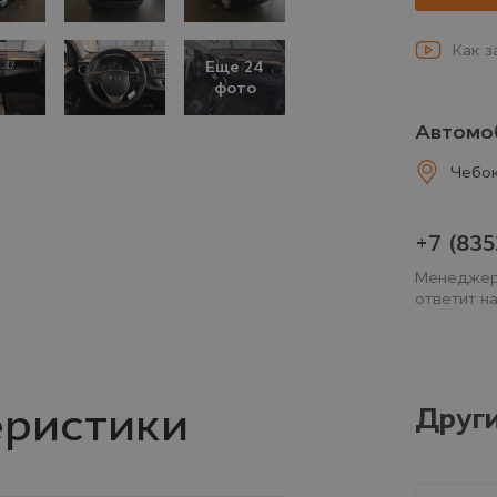
Как з
Еще 24
фото
ГАЗ
Автомоб
 авто
Чебо
+7 (835
Менеджер
ответит н
еристики
Други