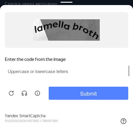
Сделка через автосалон
Помощь при оформлении
Автомобили в продаже
Покупайте онлайн
Правовая информация
Оплата и возврат
Сообщить об ошибке
© 2026
Группа компаний «Альянс-
Авто»
Все права защищены.
Сравнение
Поиски
Избранное
Войти