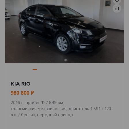
KIA RIO
980 800 ₽
2016 г., пробег 127 899 км,
трансмиссия механическая, двигатель 1 591 / 123
л.с. / бензин, передний привод