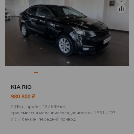
KIA RIO
980 800 ₽
2016 г., пробег 127 899 км,
трансмиссия механическая, двигатель 1 591 / 123
л.с. / бензин, передний привод