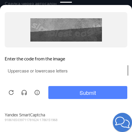
Сделка через автосалон
Помощь при оформлении
Автомобили в продаже
Покупайте онлайн
Правовая информация
Оплата и возврат
Сообщить об ошибке
© 2026
Группа компаний «Альянс-
Авто»
Все права защищены.
Сравнение
Поиски
Избранное
Войти