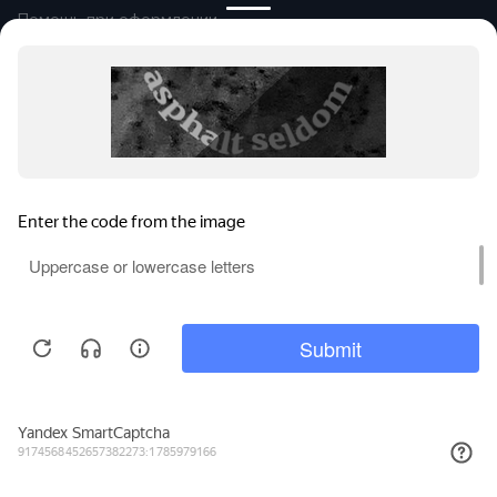
Помощь при оформлении
Автомобили в продаже
Покупайте онлайн
Правовая информация
Оплата и возврат
Сообщить об ошибке
© 2026
Группа компаний «Альянс-
Авто»
Все права защищены.
Сравнение
Поиски
Избранное
Войти