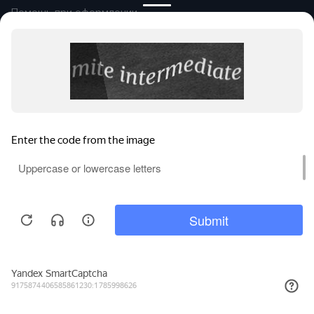
Помощь при оформлении
Автомобили в продаже
Покупайте онлайн
Правовая информация
Оплата и возврат
Сообщить об ошибке
© 2026
Группа компаний «Альянс-
Авто»
Все права защищены.
Сравнение
Поиски
Избранное
Войти